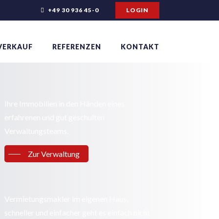
+49 30 936 45-0
LOGIN
VERKAUF
REFERENZEN
KONTAKT
Ihre Immobilien in den Händen eines
erfahrenen und gut geschulten
Verwaltungsteams.
Zur Verwaltung
Vermietungsmakler im eigenen Haus,
schneller und einfacher geht es einfach nicht